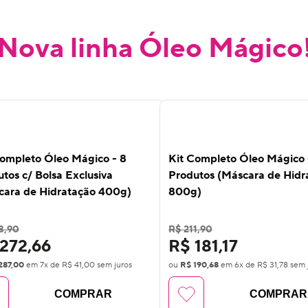
Nova linha Óleo Mágico
%
10
%
F
OFF
Completo Óleo Mágico - 8
Kit Completo Óleo Mágico 
tos c/ Bolsa Exclusiva
Produtos (Máscara de Hidr
cara de Hidratação 400g)
800g)
8,90
R$ 211,90
272,66
R$ 181,17
287,00
em
7
x de
R$ 41,00
sem juros
ou
R$ 190,68
em
6
x de
R$ 31,78
sem 
COMPRAR
COMPRAR