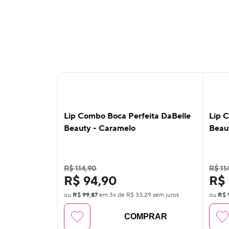
13
%
13
OFF
OF
Lip Combo Boca Perfeita DaBelle
Lip 
Beauty - Caramelo
Beau
R$ 114,90
R$ 11
R$ 94,90
R$ 
ou
R$ 99,87
em
3
x de
R$ 33,29
sem juros
ou
R$ 
COMPRAR