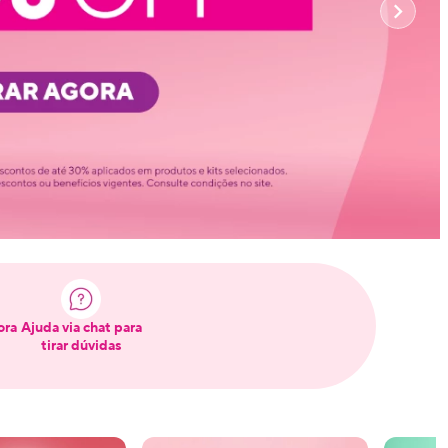
ora
Ajuda via chat para
tirar dúvidas