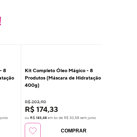
!
10
%
10
%
OFF
OFF
- 8
Kit Completo Óleo Mágico - 8
Kit Comple
atação
Produtos (Máscara de Hidratação
Produtos (
400g)
400g)
R$ 203,90
R$ 188,90
R$ 174,33
R$ 161,
juros
ou
R$ 183,48
em
6
x de
R$ 30,58
sem juros
ou
R$ 170,00
COMPRAR