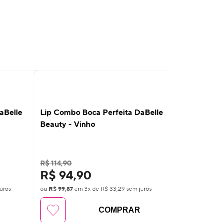
13
%
13
%
OFF
OFF
aBelle
Lip Combo Boca Perfeita DaBelle
Lip Combo 
Beauty - Vinho
Beauty - V
R$ 114,90
R$ 114,90
R$ 94,90
R$ 94,
uros
ou
R$ 99,87
em
3
x de
R$ 33,29
sem juros
ou
R$ 99,87
e
COMPRAR