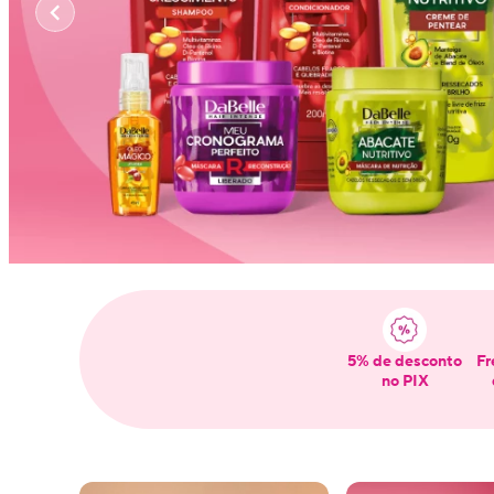
5% de desconto
Fr
no PIX