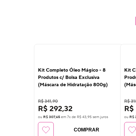
10
%
10
OFF
OF
Kit Completo Óleo Mágico - 8
Kit 
Produtos c/ Bolsa Exclusiva
Produ
(Máscara de Hidratação 800g)
(Más
R$ 341,90
R$ 31
R$ 292,32
R$ 
ou
R$ 307,65
em
7
x de
R$ 43,95
sem juros
ou
R$ 
COMPRAR