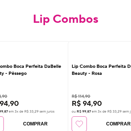
Lip Combos
%
13
%
F
OFF
Combo Boca Perfeita DaBelle
Lip Combo Boca Perfeita D
ty - Pêssego
Beauty - Rosa
4,90
R$ 114,90
94,90
R$ 94,90
99,87
em
3
x de
R$ 33,29
sem juros
ou
R$ 99,87
em
3
x de
R$ 33,29
sem j
COMPRAR
COMPRAR