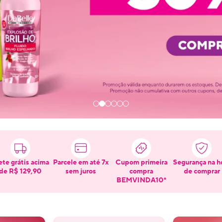
ete grátis acima
Parcele em até 7x
Cupom primeira
Segurança na h
de R$ 129,90
sem juros
compra
de comprar
BEMVINDA10*