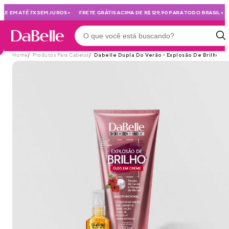
•
•
E EM ATÉ 7X SEM JUROS
FRETE GRÁTIS ACIMA DE R$ 129,90 PARA TODO BRASIL
Home
/
Produtos Para Cabelos
/
Dabelle Dupla Do Verão - Explosão De Brilho