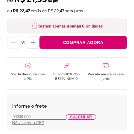
Por
no pix
ou
R$ 22,47
em
1
x de
R$ 22,47
sem juros
Restam apenas
apenas
6
unidades
01
COMPRAR AGORA
5% de desconto
com
Cupom
10% OFF
Parcele em
até 7x sem
o PIX
BEMVINDA10
juros
Informe o frete
CALCULAR
Não sei meu CEP