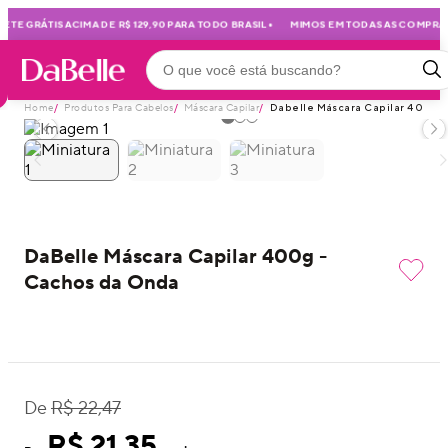
•
•
TE GRÁTIS ACIMA DE R$ 129,90 PARA TODO BRASIL
MIMOS EM TODAS AS COMPRAS
Home
/
Produtos Para Cabelos
/
Máscara Capilar
/
Dabelle Máscara Capilar 400g 
DaBelle Máscara Capilar 400g -
Cachos da Onda
De
R$ 22,47
R$ 21,35