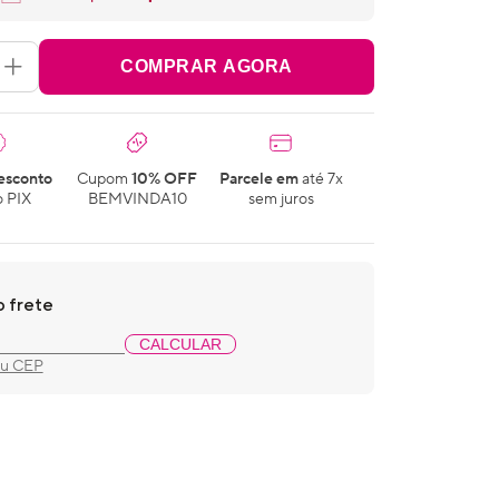
COMPRAR AGORA
esconto
Cupom
10% OFF
Parcele em
até 7x
 PIX
BEMVINDA10
sem juros
o frete
CALCULAR
eu CEP