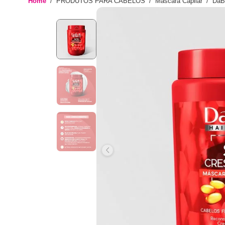
Home
PRODUTOS PARA CABELOS
Máscara Capilar
DaB