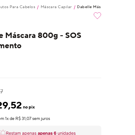
utos Para Cabelos
Máscara Capilar
/
/
Dabelle Máscara 800g - Sos 
e Máscara 800g - SOS
mento
07
29,52
no pix
em
1
x de
R$ 31,07
sem juros
Restam apenas
apenas
6
unidades