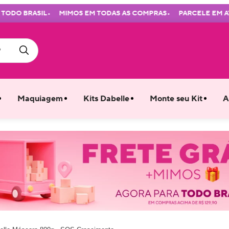
•
•
DO BRASIL
MIMOS EM TODAS AS COMPRAS
PARCELE EM ATÉ 7
Maquiagem
Kits Dabelle
Monte seu Kit
A