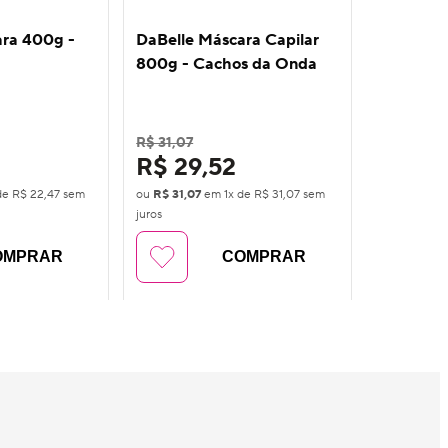
ara 400g -
DaBelle Máscara Capilar
DaBelle 
800g - Cachos da Onda
Liso Arra
R$ 31,07
R$ 31,07
R$ 29,52
R$ 29
de
R$ 22,47
sem
ou
R$ 31,07
em
1
x de
R$ 31,07
sem
ou
R$ 31,07
juros
juros
OMPRAR
COMPRAR