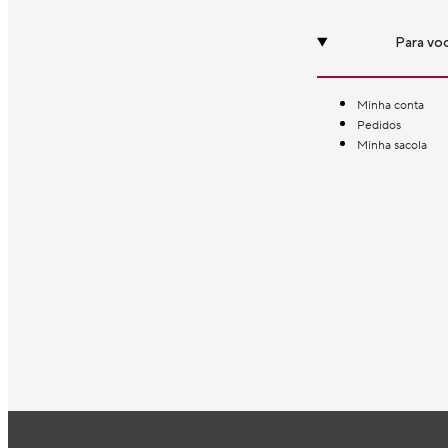
Para vo
Minha conta
Pedidos
Minha sacola