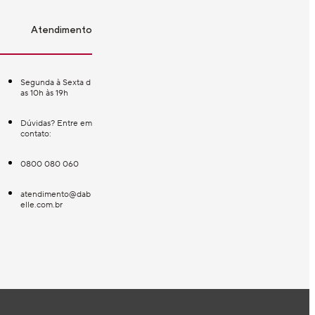
Atendimento
Segunda à Sexta d
as 10h às 19h
Dúvidas? Entre em
contato:
0800 080 060
atendimento@dab
elle.com.br