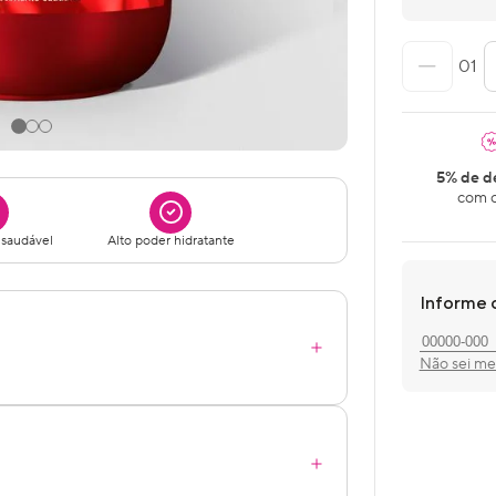
01
5% de d
com o
 saudável
Alto poder hidratante
Informe 
Não sei m