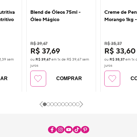
tritiva
Blend de Óleos 75ml -
Creme de Pen
ritivo
Óleo Mágico
Morango 1kg -
R$ 39,67
R$ 35,37
R$ 37,69
R$ 33,60
1,39
sem
ou
R$ 39,67
em
1
x de
R$ 39,67
sem
ou
R$ 35,37
em
1
x 
juros
juros
RAR
COMPRAR
C