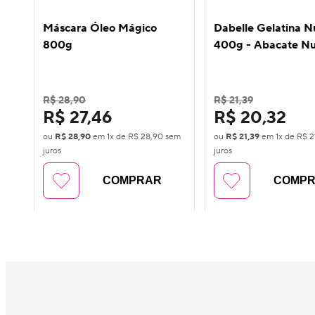
Máscara Óleo Mágico
Dabelle Gelatina Nu
800g
400g - Abacate Nut
R$ 28,90
R$ 21,39
R$ 27,46
R$ 20,32
ou
R$ 28,90
em
1
x de
R$ 28,90
sem
ou
R$ 21,39
em
1
x de
R$ 2
juros
juros
COMPRAR
COMP