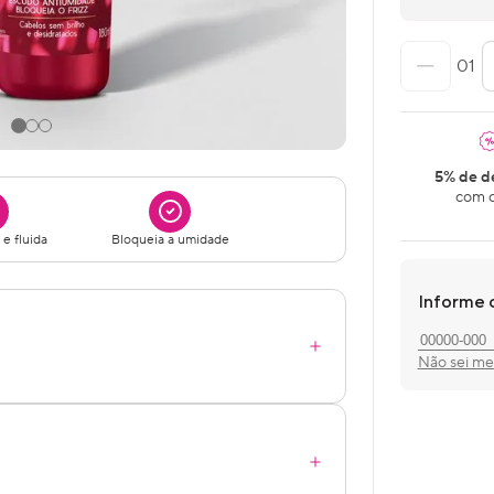
01
5% de d
com o
 e fluida
Bloqueia a umidade
Informe 
Não sei m