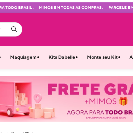
•
•
TODO BRASIL
MIMOS EM TODAS AS COMPRAS
PARCELE EM ATÉ
Maquiagem
Kits Dabelle
Monte seu Kit
A