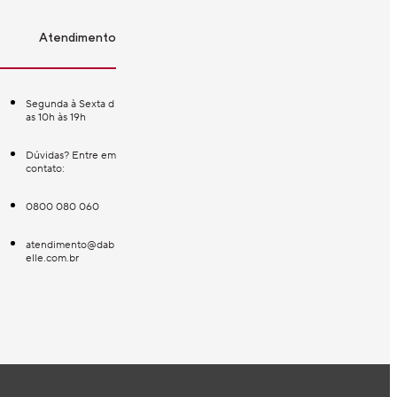
Atendimento
Segunda à Sexta d
as 10h às 19h
Dúvidas? Entre em
contato:
0800 080 060
atendimento@dab
elle.com.br