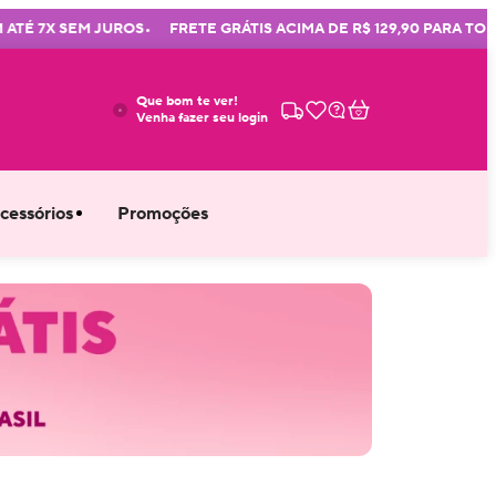
•
 7X SEM JUROS
FRETE GRÁTIS ACIMA DE R$ 129,90 PARA TODO B
Que bom te ver!
Venha fazer seu login
cessórios
Promoções