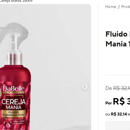
 Cereja Mania 180ml
Home
Prod
/
Fluido
Mania 
De
R$ 32,1
R$ 
Por
ou
R$ 32,14