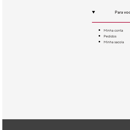
Para vo
Minha conta
Pedidos
Minha sacola