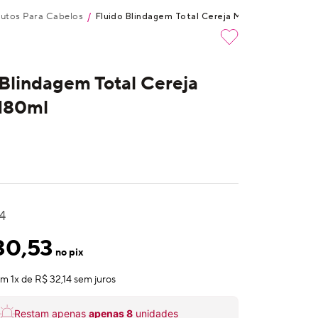
utos Para Cabelos
/
Fluido Blindagem Total Cereja Mania 180ml
 Blindagem Total Cereja
180ml
4
30,53
no pix
em
1
x de
R$ 32,14
sem juros
Restam apenas
apenas
8
unidades