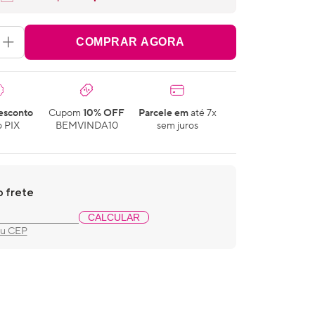
COMPRAR AGORA
esconto
Cupom
10% OFF
Parcele em
até 7x
 PIX
BEMVINDA10
sem juros
o frete
CALCULAR
eu CEP