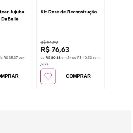
OFF
OFF
tear Jujuba
Kit Dose de Reconstrução
Kit Comp
 DaBelle
Onda 800
Jujuba 9 
DaBelle
R$ 94,90
R$ 192,90
R$ 76,63
R$ 15
de
R$ 35,37
sem
ou
R$ 80,66
em
2
x de
R$ 40,33
sem
ou
R$ 163,9
juros
juros
OMPRAR
COMPRAR