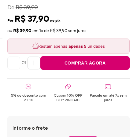
De
R$ 39,90
R$ 37,90
Por
no pix
ou
R$ 39,90
em
1
x de
R$ 39,90
sem juros
Restam apenas
apenas
5
unidades
01
COMPRAR AGORA
5% de desconto
com
Cupom
10% OFF
Parcele em
até 7x sem
o PIX
BEMVINDA10
juros
Informe o frete