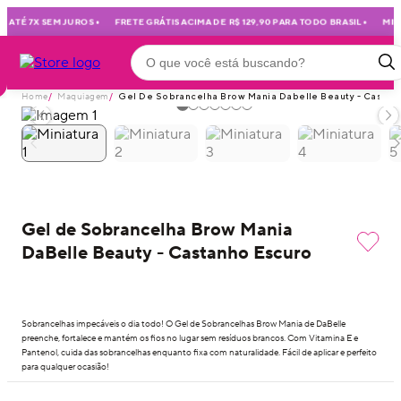
•
•
 ATÉ 7X SEM JUROS
FRETE GRÁTIS ACIMA DE R$ 129,90 PARA TODO BRASIL
MIMO
Home
/
Maquiagem
/
Gel De Sobrancelha Brow Mania Dabelle Beauty - Castan
Gel de Sobrancelha Brow Mania
DaBelle Beauty - Castanho Escuro
Sobrancelhas impecáveis o dia todo! O Gel de Sobrancelhas Brow Mania de DaBelle
preenche, fortalece e mantém os fios no lugar sem resíduos brancos. Com Vitamina E e
Pantenol, cuida das sobrancelhas enquanto fixa com naturalidade. Fácil de aplicar e perfeito
para qualquer ocasião!