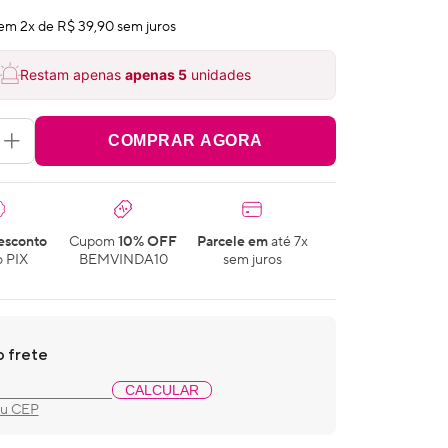
em
2
x de
R$ 39,90
sem juros
Restam apenas
apenas
5
unidades
COMPRAR AGORA
esconto
Cupom
10% OFF
Parcele em
até 7x
 PIX
BEMVINDA10
sem juros
o frete
CALCULAR
eu CEP