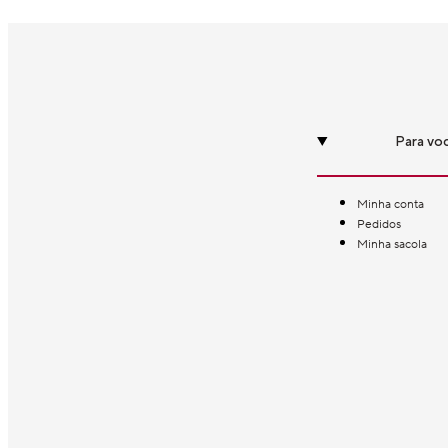
Para vo
Minha conta
Pedidos
Minha sacola