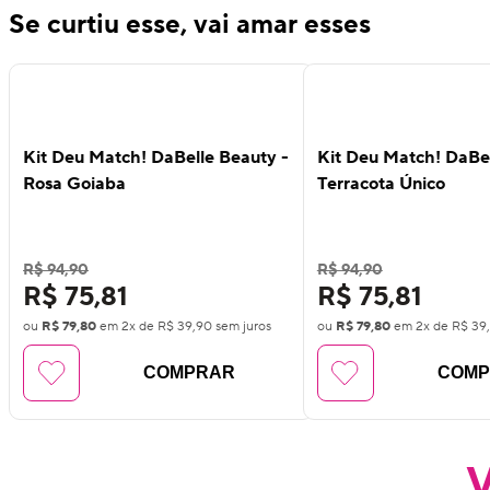
Se curtiu esse, vai amar esses
16
%
16
%
OFF
OFF
Kit Deu Match! DaBelle Beauty -
Kit Deu Match! DaBel
Rosa Goiaba
Terracota Único
R$ 94,90
R$ 94,90
R$ 75,81
R$ 75,81
ou
R$ 79,80
em
2
x de
R$ 39,90
sem juros
ou
R$ 79,80
em
2
x de
R$ 39
COMPRAR
COM
V