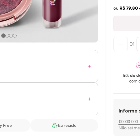
ou
R$ 79,80
01
5% de d
com o
Informe 
y Free
Eu reciclo
Não sei m