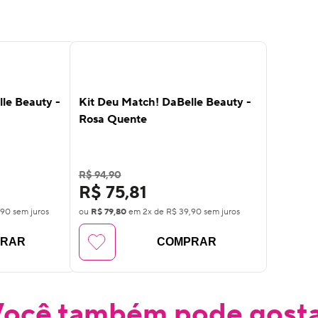
16
%
OFF
le Beauty -
Kit Deu Match! DaBelle Beauty -
Rosa Quente
R$ 94,90
R$ 75,81
,90
sem juros
ou
R$ 79,80
em
2
x de
R$ 39,90
sem juros
PRAR
COMPRAR
ocê também pode gost