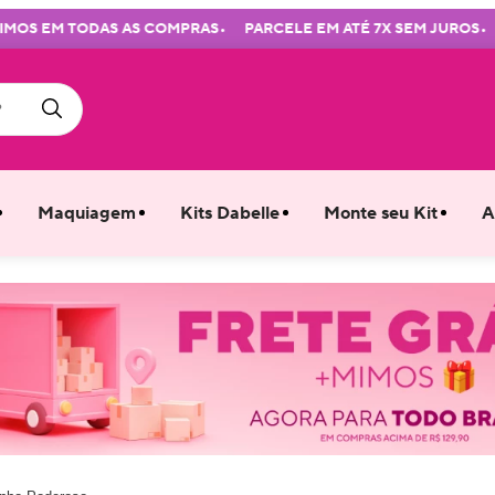
•
•
 EM TODAS AS COMPRAS
PARCELE EM ATÉ 7X SEM JUROS
FR
Maquiagem
Kits Dabelle
Monte seu Kit
A