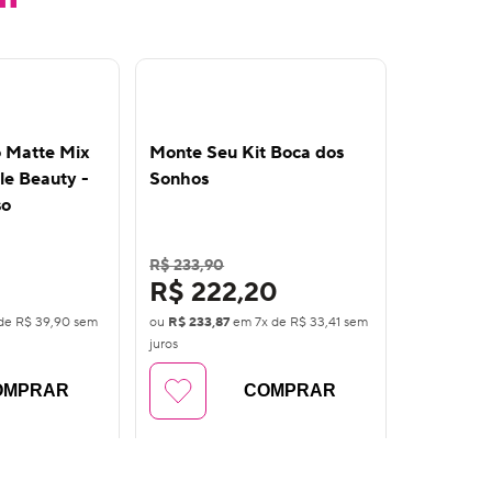
o Matte Mix
Monte Seu Kit Boca dos
Monte o 
le Beauty -
Sonhos
Boca Per
so
Beauty
R$ 233,90
R$ 107,90
R$ 222,20
R$ 10
 de
R$ 39,90
sem
ou
R$ 233,87
em
7
x de
R$ 33,41
sem
ou
R$ 107,8
juros
juros
OMPRAR
COMPRAR