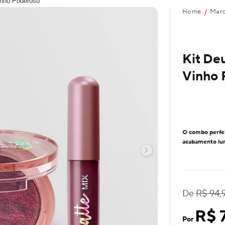
inho Poderoso
Home
Mar
/
Kit De
Vinho 
O combo perfei
acabamento lum
De
R$ 94,
R$ 
Por