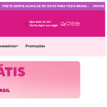
•
ETE GRÁTIS ACIMA DE R$ 129,90 PARA TODO BRASIL
MIMOS EM T
Que bom te ver!
Venha fazer seu login
cessórios
Promoções