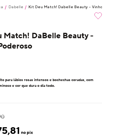
ca
Dabelle
/
/
Kit Deu Match! Dabelle Beauty - Vinho Poderoso
u Match! DaBelle Beauty -
Poderoso
to para lábios rosas intensos e bochechas coradas, com
inoso e cor que dura o dia todo.
90
75,81
no pix