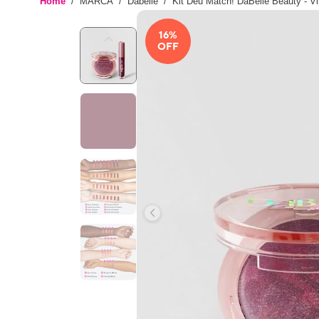
Home
MARCA
Dabelle
Kit Deu Match! DaBelle Beauty - V
16
%
OFF