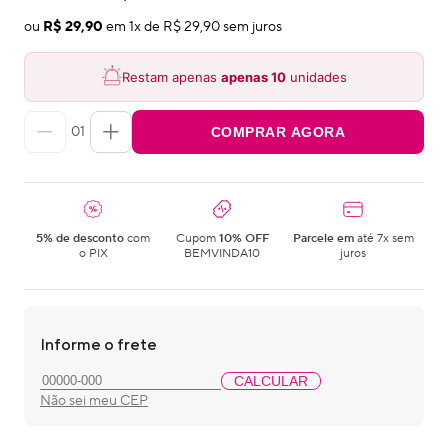
ou
R$ 29,90
em
1
x de
R$ 29,90
sem juros
Restam apenas
apenas
10
unidades
01
COMPRAR AGORA
5% de desconto
com
Cupom
10% OFF
Parcele em
até 7x sem
o PIX
BEMVINDA10
juros
Informe o frete
CALCULAR
Não sei meu CEP