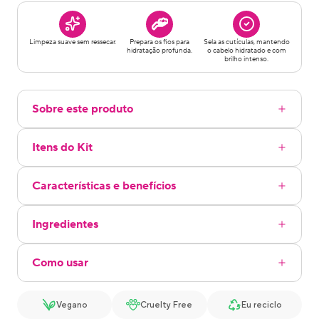
Limpeza suave sem ressecar.
Prepara os fios para
Sela as cutículas, mantendo
hidratação profunda.
o cabelo hidratado e com
brilho intenso.
Sobre este produto
Itens do Kit
Características e benefícios
Ingredientes
Como usar
Vegano
Cruelty Free
Eu reciclo