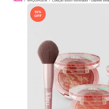
Home
MAQUIAGEM
Coleção Blush Iluminador - DaBelle Bea
10
%
OFF