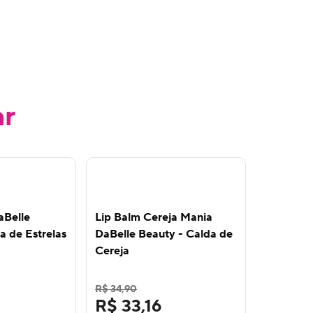
ar
15
%
OFF
aBelle
Lip Balm Cereja Mania
Kit Lip C
a de Estrelas
DaBelle Beauty - Calda de
Beauty -
Cereja
Perfeito
R$ 34,90
R$ 152,90
R$ 33,16
R$ 12