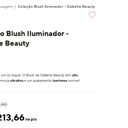
uiagem
/
Coleção Blush Iluminador - Dabelle Beauty
o Blush Iluminador -
e Beauty
um só toque! O Blush de DaBelle Beauty tem
alta
órmula
ultrafina
e um acabamento
luminoso
incrível!
,90
213,66
no pix