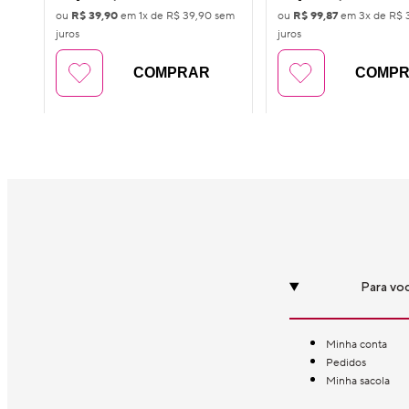
ou
R$ 39,90
em
1
x de
R$ 39,90
sem
ou
R$ 99,87
em
3
x de
R$ 
juros
juros
COMPRAR
COMP
Para vo
Minha conta
Pedidos
Minha sacola