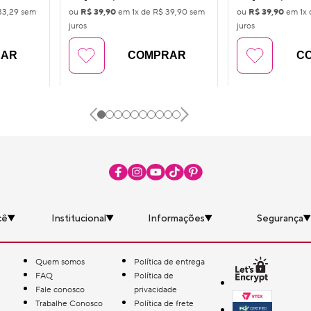
33,29
sem
ou
R$ 39,90
em
1
x de
R$ 39,90
sem
ou
R$ 39,90
em
1
x
juros
juros
RAR
COMPRAR
C
cê
Institucional
Informações
Segurança
Quem somos
Política de entrega
FAQ
Política de
Fale conosco
privacidade
Trabalhe Conosco
Política de frete