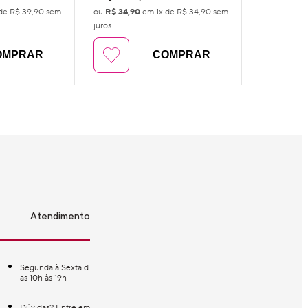
 de
R$ 39,90
sem
ou
R$ 34,90
em
1
x de
R$ 34,90
sem
ou
R$ 129,8
juros
sem juros
OMPRAR
COMPRAR
Atendimento
Segunda à Sexta d
as 10h às 19h
Dúvidas? Entre em