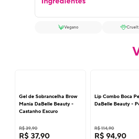
Ingredientes
Vegano
Cruelt
V
13
%
OFF
Gel de Sobrancelha Brow
Lip Combo Boca Pe
Mania DaBelle Beauty -
DaBelle Beauty - P
Castanho Escuro
R$ 39,90
R$ 114,90
R$ 37,90
R$ 94,90