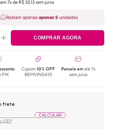
em
7
x de
R$ 32,13
sem juros
Restam apenas
apenas
5
unidades
COMPRAR AGORA
esconto
Cupom
10% OFF
Parcele em
até 7x
 PIX
BEMVINDA10
sem juros
o frete
CALCULAR
eu CEP