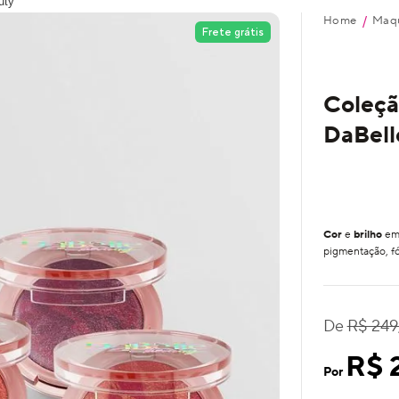
uty
Home
Maq
/
Frete grátis
Coleçã
DaBell
Cor
e
brilho
em 
pigmentação, f
De
R$ 249
R$ 
Por