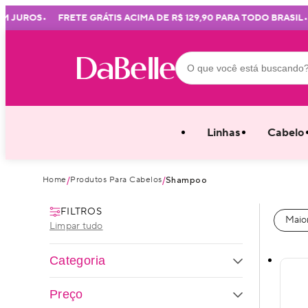
•
•
ROS
FRETE GRÁTIS ACIMA DE R$ 129,90 PARA TODO BRASIL
MI
Linhas
Cabelo
Home
Produtos Para Cabelos
/
/
Shampoo
FILTROS
Maior
Limpar tudo
Categoria
1
O
Preço