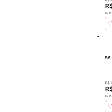
R$ 
R$
ou
R
1
O
Kit
R$ 
R$
ou
R