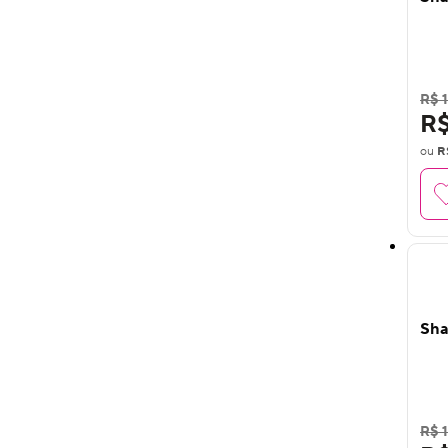
R$ 1
R$
ou
R
Sha
R$ 1