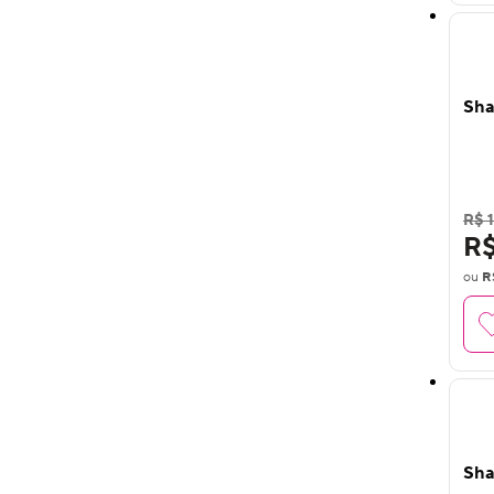
Sha
R$ 1
R$
ou
R
Sha