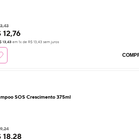
3,43
 12,76
$ 13,43
em
1
x de
R$ 13,43
sem juros
COMP
mpoo SOS Crescimento 375ml
9,24
 18,28