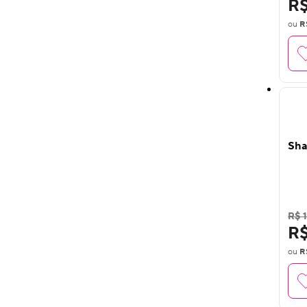
R$
ou
R
Sha
R$ 1
R$
ou
R