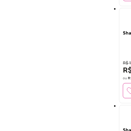
Sha
R$ 
R$
ou
R
Sha