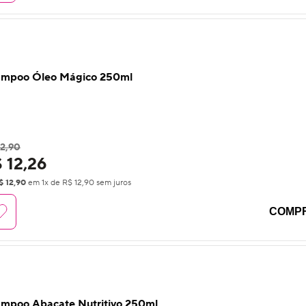
mpoo Óleo Mágico 250ml
12,90
 12,26
$ 12,90
em
1
x de
R$ 12,90
sem juros
COMP
mpoo Abacate Nutritivo 250ml