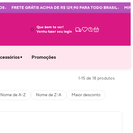
•
FRETE GRÁTIS ACIMA DE R$ 129,90 PARA TODO BRASIL
MIMOS EM
Que bom te ver!
Venha fazer seu login
cessórios
Promoções
1
-
15
de
18
produtos
Nome de A-Z
Nome de Z-A
Maior desconto
Frete grátis