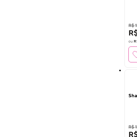
R$ 1
R$
ou
R
Sha
R$ 1
R$