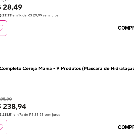
29,99
 28,49
$ 29,99
em
1
x de
R$ 29,99
sem juros
COMP
5
%
FF
 Completo Cereja Mania - 9 Produtos (Máscara de Hidrataç
295,90
 238,94
$ 251,51
em
7
x de
R$ 35,93
sem juros
COMP