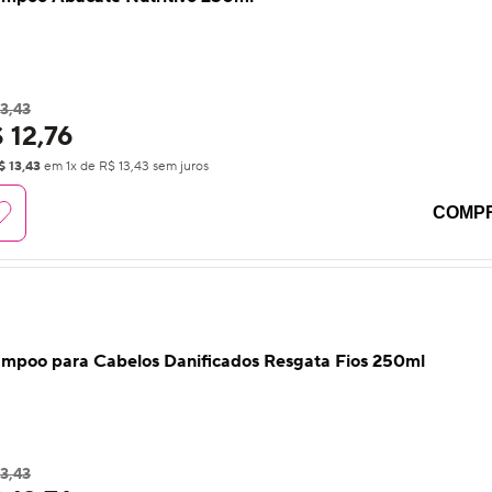
3,43
 12,76
$ 13,43
em
1
x de
R$ 13,43
sem juros
COMP
mpoo para Cabelos Danificados Resgata Fios 250ml
3,43