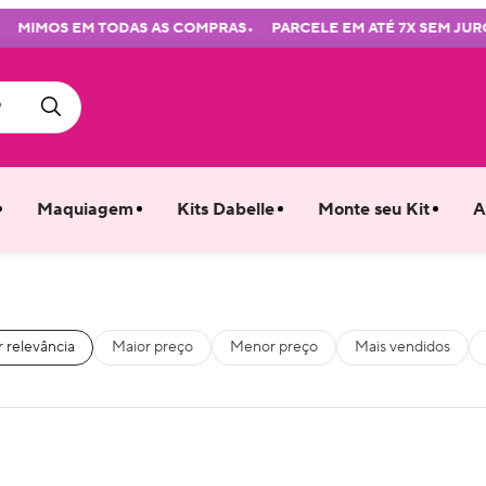
•
•
MOS EM TODAS AS COMPRAS
PARCELE EM ATÉ 7X SEM JUROS
Maquiagem
Kits Dabelle
Monte seu Kit
A
 relevância
Maior preço
Menor preço
Mais vendidos
5
%
FF