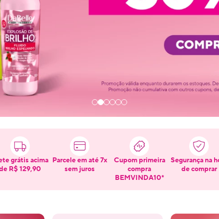
ete grátis acima
Parcele em até 7x
Cupom primeira
Segurança na h
de R$ 129,90
sem juros
compra
de comprar
BEMVINDA10*