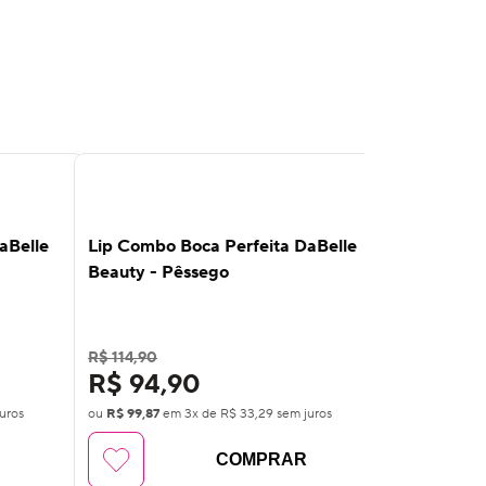
13
%
13
%
OFF
OFF
aBelle
Lip Combo Boca Perfeita DaBelle
Lip Combo 
Beauty - Pêssego
Beauty - R
R$ 114,90
R$ 114,90
R$ 94,90
R$ 94,
uros
ou
R$ 99,87
em
3
x de
R$ 33,29
sem juros
ou
R$ 99,87
e
COMPRAR