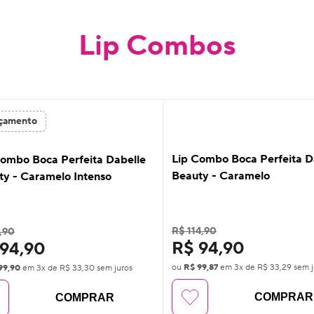
Lip Combos
çamento
13
%
OFF
Lip Combo Boca Perfeita D
Combo Boca Perfeita Dabelle
Beauty - Caramelo
ty - Caramelo Intenso
R$ 114,90
,90
R$ 94,90
94,90
ou
R$ 99,87
em
3
x de
R$ 33,29
sem j
99,90
em
3
x de
R$ 33,30
sem juros
COMPRAR
COMPRAR