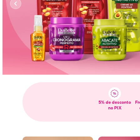
5% de desconto
Fr
no PIX