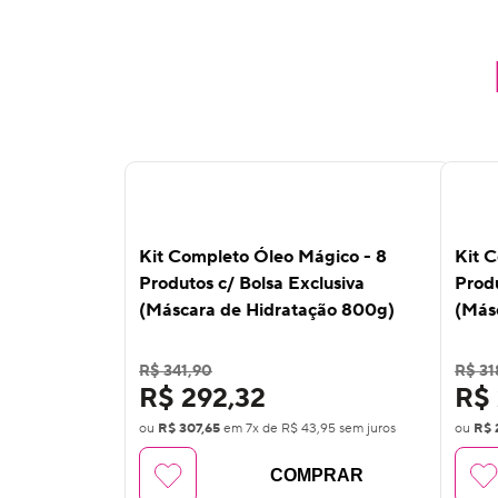
10
%
10
OFF
OF
Kit Completo Óleo Mágico - 8
Kit 
Produtos c/ Bolsa Exclusiva
Produ
(Máscara de Hidratação 800g)
(Más
R$ 341,90
R$ 31
R$ 292,32
R$ 
ou
R$ 307,65
em
7
x de
R$ 43,95
sem juros
ou
R$ 
COMPRAR