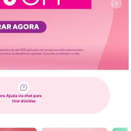
ora
Ajuda via chat para
tirar dúvidas