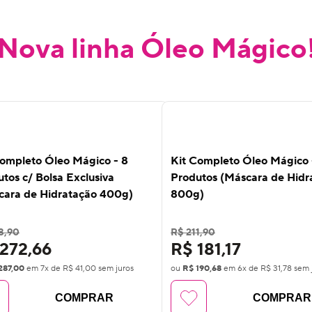
Nova linha Óleo Mágico
%
10
%
F
OFF
Completo Óleo Mágico - 8
Kit Completo Óleo Mágico 
tos c/ Bolsa Exclusiva
Produtos (Máscara de Hidr
cara de Hidratação 400g)
800g)
8,90
R$ 211,90
272,66
R$ 181,17
287,00
em
7
x de
R$ 41,00
sem juros
ou
R$ 190,68
em
6
x de
R$ 31,78
sem 
COMPRAR
COMPRAR