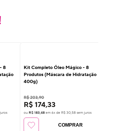
!
10
%
10
%
OFF
OFF
- 8
Kit Completo Óleo Mágico - 8
Kit Comple
atação
Produtos (Máscara de Hidratação
Produtos (
400g)
400g)
R$ 203,90
R$ 188,90
R$ 174,33
R$ 161,
juros
ou
R$ 183,48
em
6
x de
R$ 30,58
sem juros
ou
R$ 170,00
COMPRAR