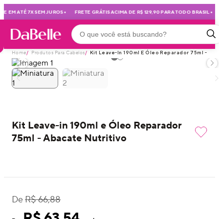
•
•
E EM ATÉ 7X SEM JUROS
FRETE GRÁTIS ACIMA DE R$ 129,90 PARA TODO BRASIL
Home
/
Produtos Para Cabelos
/
Kit Leave-In 190ml E Óleo Reparador 75ml - Aba
Kit Leave-in 190ml e Óleo Reparador
75ml - Abacate Nutritivo
De
R$ 66,88
R$ 63,54