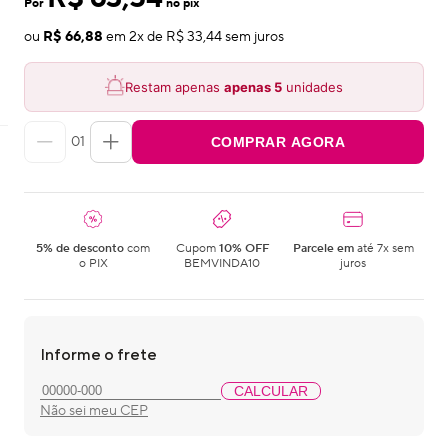
Por
no pix
ou
R$ 66,88
em
2
x de
R$ 33,44
sem juros
Restam apenas
apenas
5
unidades
01
COMPRAR AGORA
5% de desconto
com
Cupom
10% OFF
Parcele em
até 7x sem
o PIX
BEMVINDA10
juros
Informe o frete
CALCULAR
Não sei meu CEP