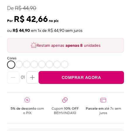
De
R$ 44,90
R$ 42,66
Por
no pix
ou
R$ 44,90
em
1
x de
R$ 44,90
sem juros
Restam apenas
apenas
8
unidades
Cores
01
COMPRAR AGORA
5% de desconto
com
Cupom
10% OFF
Parcele em
até 7x sem
o PIX
BEMVINDA10
juros