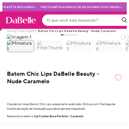
•
•
EM ATÉ 7X SEM JUROS
FRETE GRÁTIS ACIMA DE R$ 129,90 PARA TODO BRASIL
MI
Home
/
Maquiagem
/
Batom Chic Lips Dabelle Beauty - Nude Caramelo
Batom Chic Lips DaBelle Beauty -
Nude Caramelo
O poder do nosso Batom Chic Lips: acabamento acetinado, fórmula com Manteiga de
Karité e sensação de hidratação para lábios sempre impecáveis!
Este produto está no
Lip Combo Boca Perfeita - Caramelo