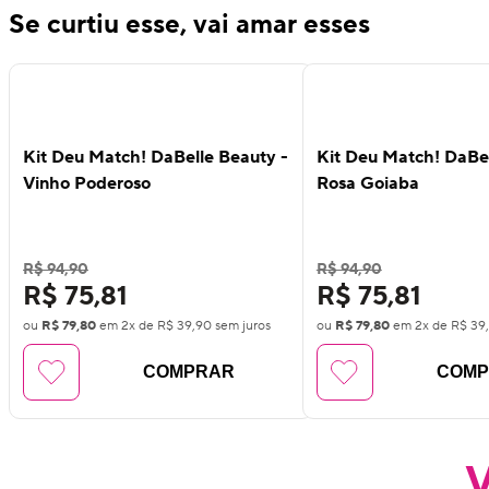
Se curtiu esse, vai amar esses
16
%
16
%
OFF
OFF
Kit Deu Match! DaBelle Beauty -
Kit Deu Match! DaBel
Vinho Poderoso
Rosa Goiaba
R$ 94,90
R$ 94,90
R$ 75,81
R$ 75,81
ou
R$ 79,80
em
2
x de
R$ 39,90
sem juros
ou
R$ 79,80
em
2
x de
R$ 39
COMPRAR
COM
V