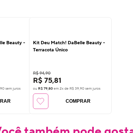
16
%
OFF
le Beauty -
Kit Deu Match! DaBelle Beauty -
Terracota Único
R$ 94,90
R$ 75,81
,90
sem juros
ou
R$ 79,80
em
2
x de
R$ 39,90
sem juros
PRAR
COMPRAR
ocê também pode gost