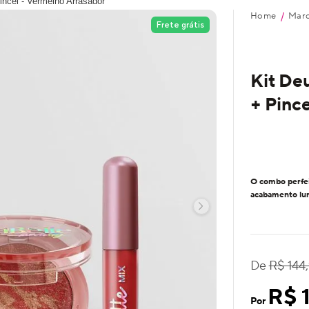
incel - Vermelho Arrasador
Home
Mar
/
Frete grátis
Kit De
+ Pinc
O combo perfei
acabamento lum
De
R$ 144
R$ 
Por