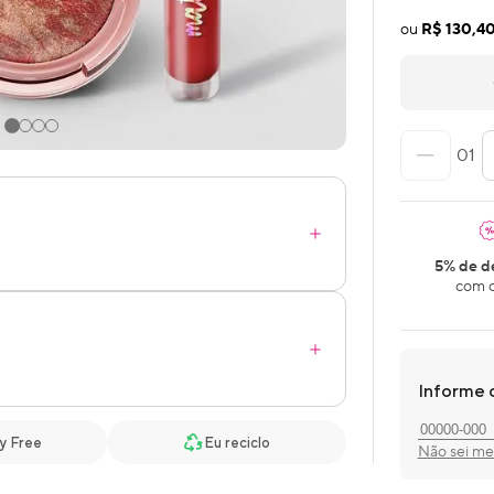
ou
R$ 130,4
01
5% de d
com o
Informe 
y Free
Eu reciclo
Não sei m