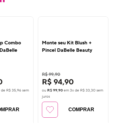
16
%
OFF
Lip Combo
Monte seu Kit Blush +
Kit Deu 
 DaBelle
Pincel DaBelle Beauty
Beauty -
Arrasado
R$ 99,90
R$ 94,90
0
R$ 94,90
R$ 75
x de
R$ 35,96
sem
ou
R$ 99,90
em
3
x de
R$ 33,30
sem
ou
R$ 79,80
juros
juros
OMPRAR
COMPRAR