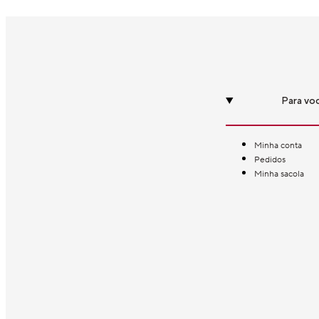
Para vo
Minha conta
Pedidos
Minha sacola