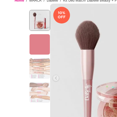
Home
MARCA
Dabelle
Kit Deu Match! DaBelle Beauty + P
10
%
OFF