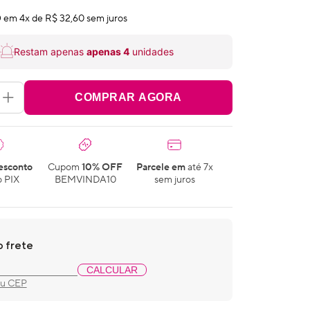
0
em
4
x de
R$ 32,60
sem juros
Restam apenas
apenas
4
unidades
COMPRAR AGORA
esconto
Cupom
10% OFF
Parcele em
até 7x
 PIX
BEMVINDA10
sem juros
o frete
CALCULAR
eu CEP