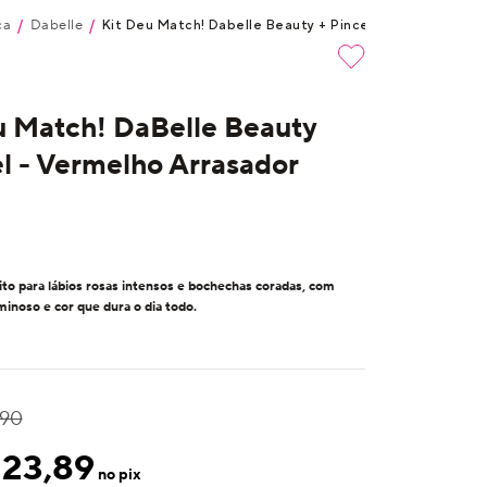
ca
Dabelle
/
/
Kit Deu Match! Dabelle Beauty + Pincel - Vermelho Arra
u Match! DaBelle Beauty
el - Vermelho Arrasador
to para lábios rosas intensos e bochechas coradas, com
inoso e cor que dura o dia todo.
,90
123,89
no pix