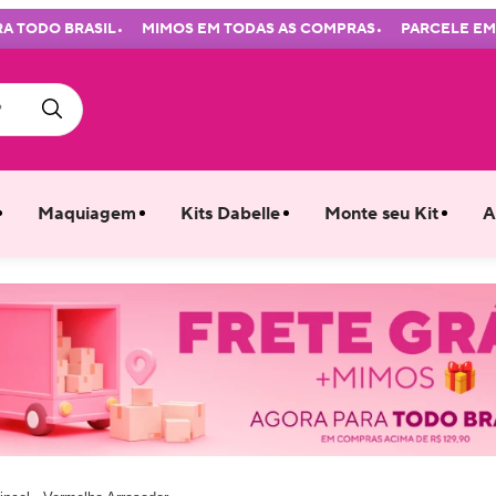
•
•
ODO BRASIL
MIMOS EM TODAS AS COMPRAS
PARCELE EM ATÉ
Maquiagem
Kits Dabelle
Monte seu Kit
A