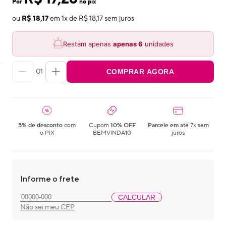
Por
no pix
ou
R$ 18,17
em
1
x de
R$ 18,17
sem juros
Restam apenas
apenas
6
unidades
01
COMPRAR AGORA
5% de desconto
com
Cupom
10% OFF
Parcele em
até 7x sem
o PIX
BEMVINDA10
juros
Informe o frete
CALCULAR
Não sei meu CEP