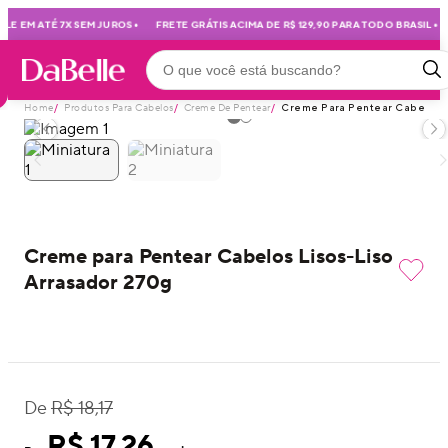
•
•
E EM ATÉ 7X SEM JUROS
FRETE GRÁTIS ACIMA DE R$ 129,90 PARA TODO BRASIL
Home
/
Produtos Para Cabelos
/
Creme De Pentear
/
Creme Para Pentear Cabelos L
Creme para Pentear Cabelos Lisos-Liso
Arrasador 270g
De
R$ 18,17
R$ 17,26