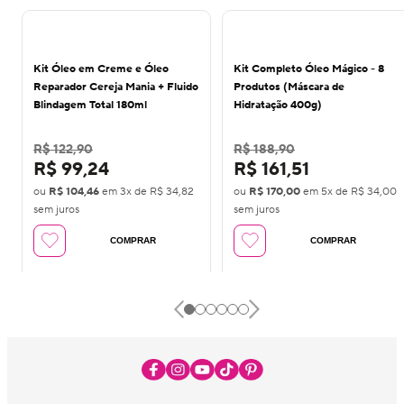
15
%
10
%
OFF
OFF
Kit Óleo em Creme e Óleo
Kit Completo Óleo Mágico - 8
Reparador Cereja Mania + Fluido
Produtos (Máscara de
Blindagem Total 180ml
Hidratação 400g)
R$ 122,90
R$ 188,90
R$ 99,24
R$ 161,51
ou
R$ 104,46
em
3
x de
R$ 34,82
ou
R$ 170,00
em
5
x de
R$ 34,00
sem juros
sem juros
COMPRAR
COMPRAR