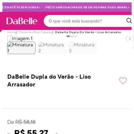
•
•
 EM ATÉ 7X SEM JUROS
FRETE GRÁTIS ACIMA DE R$ 129,90 PARA TODO BRASIL
Home
/
Produtos Para Cabelos
/
Dabelle Dupla Do Verão - Liso Arrasador
DaBelle Dupla do Verão - Liso
Arrasador
De
R$ 58,18
R$ 55,27