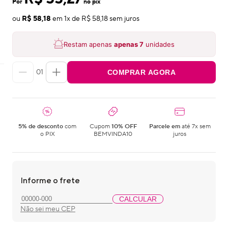
Por
no pix
ou
R$ 58,18
em
1
x de
R$ 58,18
sem juros
Restam apenas
apenas
7
unidades
01
COMPRAR AGORA
5% de desconto
com
Cupom
10% OFF
Parcele em
até 7x sem
o PIX
BEMVINDA10
juros
Informe o frete
CALCULAR
Não sei meu CEP