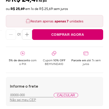
Por
no pix
ou
R$ 25,69
em
1
x de
R$ 25,69
sem juros
Restam apenas
apenas
7
unidades
01
COMPRAR AGORA
5% de desconto
com
Cupom
10% OFF
Parcele em
até 7x sem
o PIX
BEMVINDA10
juros
Informe o frete
CALCULAR
Não sei meu CEP