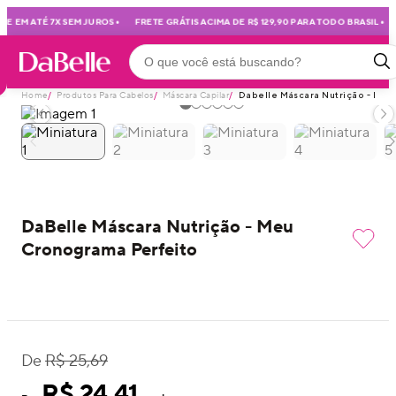
•
•
E EM ATÉ 7X SEM JUROS
FRETE GRÁTIS ACIMA DE R$ 129,90 PARA TODO BRASIL
Home
/
Produtos Para Cabelos
/
Máscara Capilar
/
Dabelle Máscara Nutrição - Meu
DaBelle Máscara Nutrição - Meu
Cronograma Perfeito
De
R$ 25,69
R$ 24,41