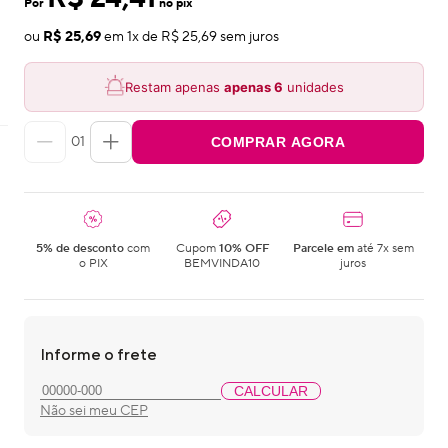
Por
no pix
ou
R$ 25,69
em
1
x de
R$ 25,69
sem juros
Restam apenas
apenas
6
unidades
01
COMPRAR AGORA
5% de desconto
com
Cupom
10% OFF
Parcele em
até 7x sem
o PIX
BEMVINDA10
juros
Informe o frete
CALCULAR
Não sei meu CEP