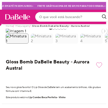
•
•
E EM ATÉ 7X SEM JUROS
FRETE GRÁTIS ACIMA DE R$ 129,90 PARA TODO BRASIL
Home
/
Maquiagem
/
Gloss Bomb Dabelle Beauty - Aurora Austral
Gloss Bomb DaBelle Beauty - Aurora
Austral
Seu novo gloss favorito! O Lip Gloss de DaBelle tem um acabamento brilhoso, não gruda e
fórmula com Vitamina E.
Este produto está no
Lip Combo Boca Perfeita - Vinho