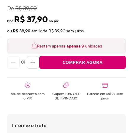
De
R$ 39,90
R$ 37,90
Por
no pix
ou
R$ 39,90
em
1
x de
R$ 39,90
sem juros
Restam apenas
apenas
9
unidades
01
COMPRAR AGORA
5% de desconto
com
Cupom
10% OFF
Parcele em
até 7x sem
o PIX
BEMVINDA10
juros
Informe o frete