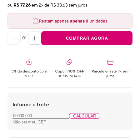
ou
R$ 77,26
em
2
x de
R$ 38,63
sem juros
Restam apenas
apenas
9
unidades
01
COMPRAR AGORA
5% de desconto
com
Cupom
10% OFF
Parcele em
até 7x sem
o PIX
BEMVINDA10
juros
Informe o frete
CALCULAR
Não sei meu CEP