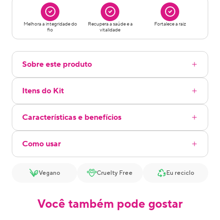
Melhora a integridade do
Recupera a saúde e a
Fortalece a raiz
fio
vitalidade
Sobre este produto
Itens do Kit
Características e benefícios
Como usar
Vegano
Cruelty Free
Eu reciclo
Você também pode gostar