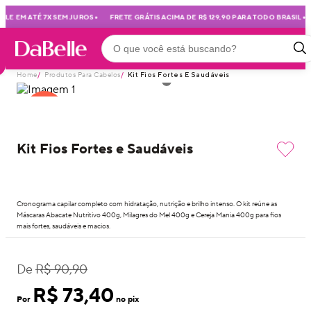
•
•
E EM ATÉ 7X SEM JUROS
FRETE GRÁTIS ACIMA DE R$ 129,90 PARA TODO BRASIL
Home
/
Produtos Para Cabelos
/
Kit Fios Fortes E Saudáveis
15
%
OFF
Kit Fios Fortes e Saudáveis
Cronograma capilar completo com hidratação, nutrição e brilho intenso. O kit reúne as
Máscaras Abacate Nutritivo 400g, Milagres do Mel 400g e Cereja Mania 400g para fios
mais fortes, saudáveis e macios.
De
R$ 90,90
R$ 73,40
Por
no pix