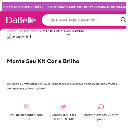
•
•
ELE EM ATÉ 7X SEM JUROS
FRETE GRÁTIS ACIMA DE R$ 129,90 PARA TODO BRASIL
Home
/
Marca
/
Dabelle
/
Monte Seu Kit Cor E Brilho
Monte Seu Kit Cor e Brilho
Cor, brilho e versatilidade em um só kit: bochechas iluminadas e lábios hidratados, matte ou
com gloss para diferentes looks.
5% de desconto
com
Cupom
10% OFF
Parcele em
até 7x sem
o PIX
BEMVINDA10
juros