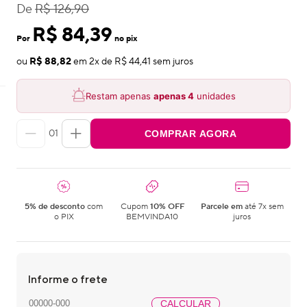
De
R$ 126,90
R$ 84,39
Por
no pix
ou
R$ 88,82
em
2
x de
R$ 44,41
sem juros
Restam apenas
apenas
4
unidades
01
COMPRAR AGORA
5% de desconto
com
Cupom
10% OFF
Parcele em
até 7x sem
o PIX
BEMVINDA10
juros
Informe o frete
CALCULAR