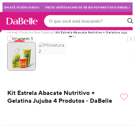
•
•
 EM ATÉ 7X SEM JUROS
FRETE GRÁTIS ACIMA DE R$ 129,90 PARA TODO BRASIL
M
Home
/
Produtos Para Cabelos
/
Kit Estrela Abacate Nutritivo + Gelatina Jujuba 
30
%
OFF
Kit Estrela Abacate Nutritivo +
Gelatina Jujuba 4 Produtos - DaBelle