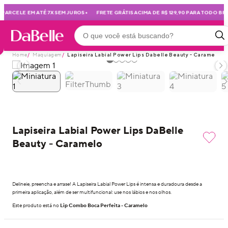
•
PARCELE EM ATÉ 7X SEM JUROS
FRETE GRÁTIS ACIMA DE R$ 129,90 PARA TODO BRAS
Home
/
Maquiagem
/
Lapiseira Labial Power Lips Dabelle Beauty - Caramelo
Lapiseira Labial Power Lips DaBelle
Beauty - Caramelo
Delineie, preencha e arrase! A Lapiseira Labial Power Lips é intensa e duradoura desde a
primeira aplicação, além de ser multifuncional: use nos lábios e nos olhos.
Este produto está no
Lip Combo Boca Perfeita - Caramelo