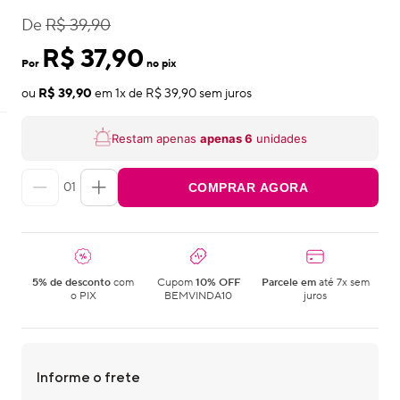
De
R$ 39,90
R$ 37,90
Por
no pix
ou
R$ 39,90
em
1
x de
R$ 39,90
sem juros
Restam apenas
apenas
6
unidades
01
COMPRAR AGORA
5% de desconto
com
Cupom
10% OFF
Parcele em
até 7x sem
o PIX
BEMVINDA10
juros
Informe o frete