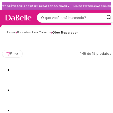
•
TE GRÁTIS ACIMA DE R$ 129,90 PARA TODO BRASIL
MIMOS EM TODAS AS COMPRAS
Home
Produtos Para Cabelos
/
/
Óleo Reparador
1
-
15
de
15
produtos
Filtros