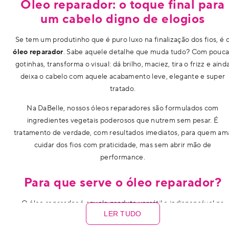
Óleo reparador: o toque final para
um cabelo digno de elogios
Se tem um produtinho que é puro luxo na finalização dos fios, é 
óleo reparador
. Sabe aquele detalhe que muda tudo? Com pouca
gotinhas, transforma o visual: dá brilho, maciez, tira o frizz e aind
deixa o cabelo com aquele acabamento leve, elegante e super
tratado.
Na DaBelle, nossos óleos reparadores são formulados com
ingredientes vegetais poderosos que nutrem sem pesar. É
tratamento de verdade, com resultados imediatos, para quem am
cuidar dos fios com praticidade, mas sem abrir mão de
performance.
Para que serve o óleo reparador?
O óleo reparador é aquele produto versátil e indispensável na
LER TUDO
rotina capilar, pois forma uma película protetora ao redor dos fios
selando as cutículas e evitando a perda de hidratação ao longo d