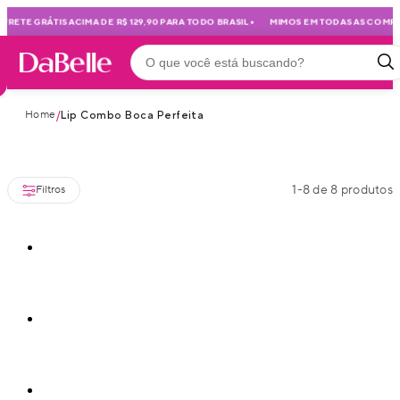
•
RETE GRÁTIS ACIMA DE R$ 129,90 PARA TODO BRASIL
MIMOS EM TODAS AS COMPR
Home
/
Lip Combo Boca Perfeita
1
-
8
de
8
produtos
Filtros