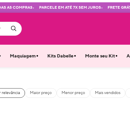
•
•
AS COMPRAS
PARCELE EM ATÉ 7X SEM JUROS
FRETE GRÁTIS A
Maquiagem
Kits Dabelle
Monte seu Kit
A
 relevância
Maior preço
Menor preço
Mais vendidos