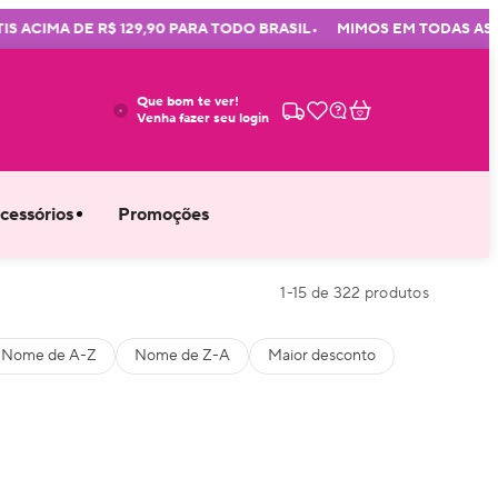
•
CIMA DE R$ 129,90 PARA TODO BRASIL
MIMOS EM TODAS AS COM
Que bom te ver!
Venha fazer seu login
cessórios
Promoções
1
-
15
de
322
produtos
Nome de A-Z
Nome de Z-A
Maior desconto